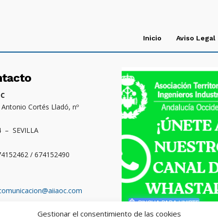
Inicio
Aviso Legal
ntacto
OC
. Antonio Cortés Lladó, nº
4 – SEVILLA
674152462 / 674152490
comunicacion@aiiaoc.com
PINCHA PARA UNIRTE
Gestionar el consentimiento de las cookies
o territorial: Cádiz,