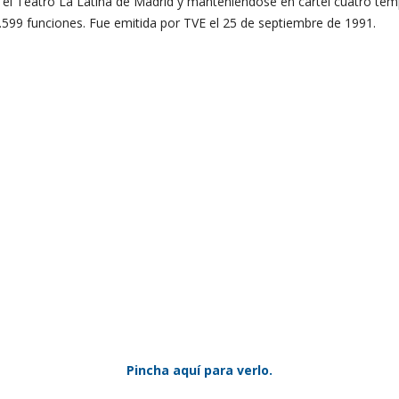
 el Teatro La Latina de Madrid y manteniéndose en cartel cuatro te
1.599 funciones. Fue emitida por TVE el 25 de septiembre de 1991.
Pincha aquí para verlo.