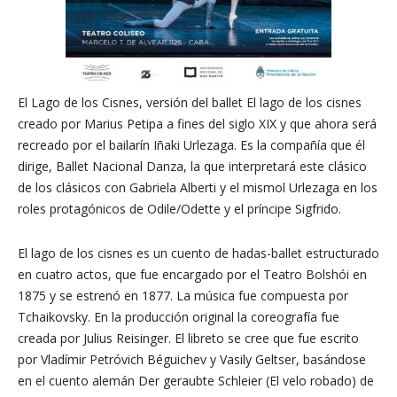
El Lago de los Cisnes, versión del ballet El lago de los cisnes
creado por Marius Petipa a fines del siglo XIX y que ahora será
recreado por el bailarín Iñaki Urlezaga. Es la compañía que él
dirige, Ballet Nacional Danza, la que interpretará este clásico
de los clásicos con Gabriela Alberti y el mismol Urlezaga en los
roles protagónicos de Odile/Odette y el príncipe Sigfrido.
El lago de los cisnes es un cuento de hadas-ballet estructurado
en cuatro actos, que fue encargado por el Teatro Bolshói en
1875 y se estrenó en 1877. La música fue compuesta por
Tchaikovsky. En la producción original la coreografía fue
creada por Julius Reisinger. El libreto se cree que fue escrito
por Vladímir Petróvich Béguichev y Vasily Geltser, basándose
en el cuento alemán Der geraubte Schleier (El velo robado) de