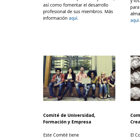
y lo
así como fomentar el desarrollo
para
profesional de sus miembros. Más
alm
información
aquí
.
aquí
.
Comité de Universidad,
Comi
Formación y Empresa
Crea
Este Comité tiene
El C