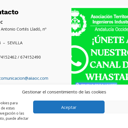
ntacto
OC
. Antonio Cortés Lladó, nº
4 – SEVILLA
674152462 / 674152490
comunicacion@aiiaoc.com
PINCHA PARA UNIRTE
Gestionar el consentimiento de las cookies
o territorial: Cádiz,
ba, Huelva y Sevilla
ookies para
Aceptar
 de estas
vegación o las
ento, puede afectar