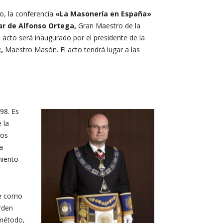
o, la conferencia
«La Masonería en España»
r de Alfonso Ortega,
Gran Maestro de la
 acto será inaugurado por el presidente de la
,
Maestro Masón. El acto tendrá lugar a las
98. Es
 la
ros
a
miento
e como
rden
 método,