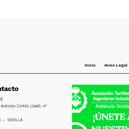
Inicio
Aviso Legal
ntacto
OC
. Antonio Cortés Lladó, nº
4 – SEVILLA