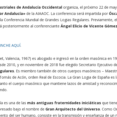
dustriales de Andalucía Occidental
organiza, el próximo 22 de may
or Andalucía»
de la AIAAOC. La conferencia será impartida por
Ósca
 la Conferencia Mundial de Grandes Logias Regulares. Previamente, el
rá posteriormente al conferenciante
Ángel Elicio de Vicente Gómez
INCHE AQUÍ
.
et, Valencia, 1967) es abogado e ingresó en la orden masónica en 19
de 2010, y en noviembre de 2018 fue elegido Secretario Ejecutivo de
gulares
. Es miembro también de otros cuerpos masónicos – Maest
omás de Acón, orden Real de Escocia. La Gran Logia de España es l
tanto el cuerpo masónico que mantiene lazos de amistad y reconoci
undo.
a es una de las
más antiguas fraternidades iniciáticas
que tien
presado bajo el nombre de
Gran Arquitecto del Universo
. Como O
amiento del ser humano, consiste en la transmisión y enseñanza de un