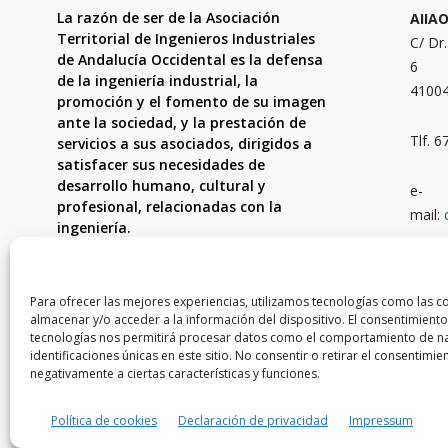
La razón de ser de la Asociación
AIIA
Territorial de Ingenieros Industriales
C/ Dr
de Andalucía Occidental es la defensa
6
de la ingeniería industrial, la
4100
promoción y el fomento de su imagen
ante la sociedad, y la prestación de
Tlf. 
servicios a sus asociados, dirigidos a
satisfacer sus necesidades de
desarrollo humano, cultural y
e-
profesional, relacionadas con la
mail:
ingeniería.
Ámbit
Córdo
Para ofrecer las mejores experiencias, utilizamos tecnologías como las c
almacenar y/o acceder a la información del dispositivo. El consentimiento
tecnologías nos permitirá procesar datos como el comportamiento de na
identificaciones únicas en este sitio. No consentir o retirar el consentimi
negativamente a ciertas características y funciones.
© Copyright © 2023 AIIAOC - Asociación Territoria
Política de cookies
Declaración de privacidad
Impressum