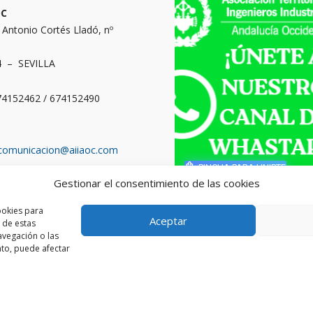
OC
. Antonio Cortés Lladó, nº
4 – SEVILLA
674152462 / 674152490
comunicacion@aiiaoc.com
PINCHA PARA UNIRTE
Gestionar el consentimiento de las cookies
o territorial: Cádiz,
ba, Huelva y Sevilla
ookies para
Aceptar
 de estas
vegación o las
ento, puede afectar
l de Ingenieros Industriales de Andalucía Occidental. Página w
AIIAOC.