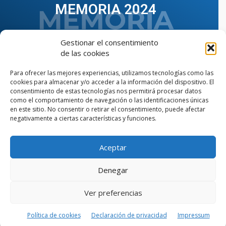
MEMORIA 2024
Gestionar el consentimiento
de las cookies
Para ofrecer las mejores experiencias, utilizamos tecnologías como las
cookies para almacenar y/o acceder a la información del dispositivo. El
consentimiento de estas tecnologías nos permitirá procesar datos
como el comportamiento de navegación o las identificaciones únicas
en este sitio. No consentir o retirar el consentimiento, puede afectar
negativamente a ciertas características y funciones.
Aceptar
VER TODAS LAS MEMORIAS
Denegar
Ver preferencias
© Copyright © 2023 AIIAOC - Asociación Territorial de
Ingenieros Industriales de Andalucía Occidental. Página
web diseñada por el Departamento de Comunicación de
Política de cookies
Declaración de privacidad
Impressum
AIIAOC.