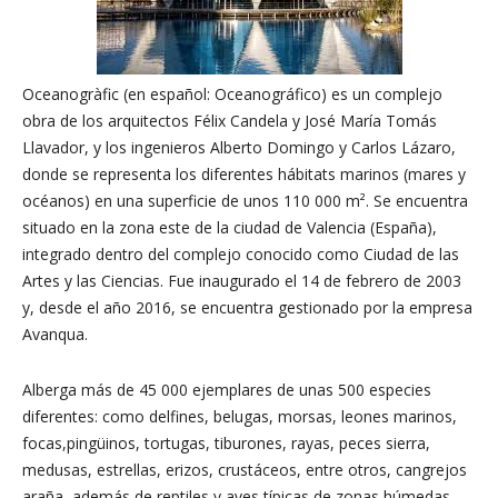
Oceanogràfic (en español: Oceanográfico) es un complejo
obra de los arquitectos Félix Candela y José María Tomás
Llavador, y los ingenieros Alberto Domingo y Carlos Lázaro,
donde se representa los diferentes hábitats marinos (mares y
océanos) en una superficie de unos 110 000 m². Se encuentra
situado en la zona este de la ciudad de Valencia (España),
integrado dentro del complejo conocido como Ciudad de las
Artes y las Ciencias. Fue inaugurado el 14 de febrero de 2003
y, desde el año 2016, se encuentra gestionado por la empresa
Avanqua.
Alberga más de 45 000 ejemplares de unas 500 especies
diferentes: como delfines, belugas, morsas, leones marinos,
focas,pingüinos, tortugas, tiburones, rayas, peces sierra,
medusas, estrellas, erizos, crustáceos, entre otros, cangrejos
araña, además de reptiles y aves típicas de zonas húmedas,