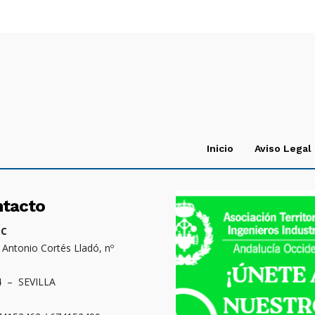
Inicio
Aviso Legal
ntacto
OC
. Antonio Cortés Lladó, nº
4 – SEVILLA