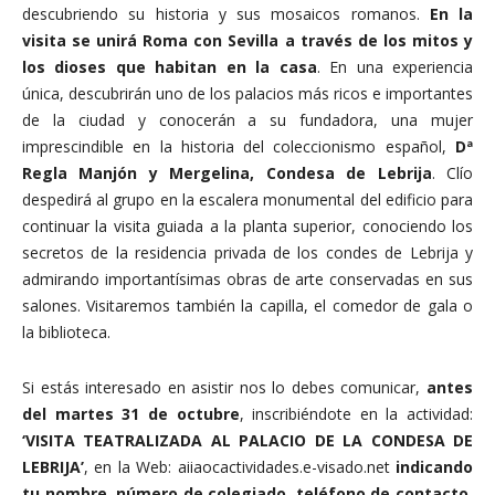
descubriendo su historia y sus mosaicos romanos.
En la
visita se unirá Roma con Sevilla a través de los mitos y
los dioses que habitan en la casa
. En una experiencia
única, descubrirán uno de los palacios más ricos e importantes
de la ciudad y conocerán a su fundadora, una mujer
imprescindible en la historia del coleccionismo español,
Dª
Regla Manjón y Mergelina, Condesa de Lebrija
. Clío
despedirá al grupo en la escalera monumental del edificio para
continuar la visita guiada a la planta superior, conociendo los
secretos de la residencia privada de los condes de Lebrija y
admirando importantísimas obras de arte conservadas en sus
salones. Visitaremos también la capilla, el comedor de gala o
la biblioteca.
Si estás interesado en asistir nos lo debes comunicar,
antes
del martes 31 de octubre
, inscribiéndote en la actividad:
‘VISITA TEATRALIZADA AL PALACIO DE LA CONDESA DE
LEBRIJA’
, en la Web: aiiaocactividades.e-visado.net
indicando
tu nombre, número de colegiado, teléfono de contacto,