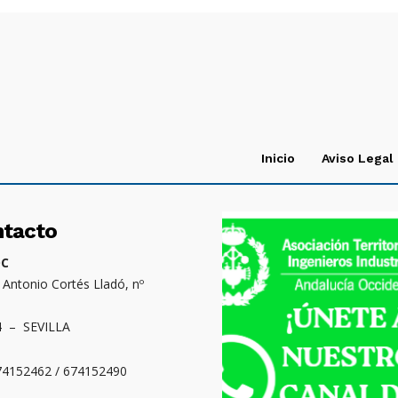
Inicio
Aviso Legal
ntacto
OC
. Antonio Cortés Lladó, nº
4 – SEVILLA
674152462 / 674152490