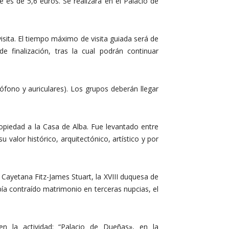
e es de 5,6 euros. Se realizará en el Palacio de
sita. El tiempo máximo de visita guiada será de
e finalización, tras la cual podrán continuar
rófono y auriculares). Los grupos deberán llegar
ropiedad a la Casa de Alba. Fue levantado entre
u valor histórico, arquitectónico, artístico y por
ayetana Fitz-James Stuart, la XVIII duquesa de
ía contraído matrimonio en terceras nupcias, el
n la actividad: “Palacio de Dueñas», en la