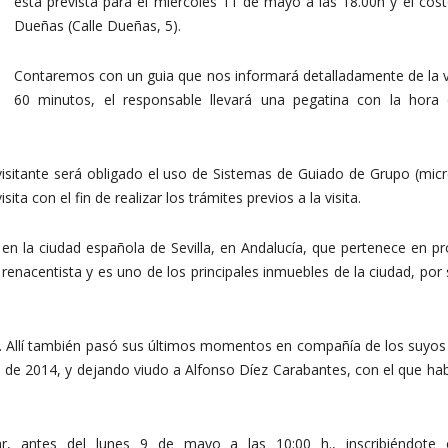
está prevista para el miércoles 11 de mayo a las 18.00h y el cost
Dueñas (Calle Dueñas, 5).
Contaremos con un guia que nos informará detalladamente de la vi
60 minutos, el responsable llevará una pegatina con la hora d
 visitante será obligado el uso de Sistemas de Guiado de Grupo (mic
ta con el fin de realizar los trámites previos a la visita.
o en la ciudad española de Sevilla, en Andalucía, que pertenece en p
 renacentista y es uno de los principales inmuebles de la ciudad, por s
. Allí también pasó sus últimos momentos en compañía de los suyos C
 de 2014, y dejando viudo a Alfonso Díez Carabantes, con el que hab
r, antes del lunes 9 de mayo a las 10:00 h., inscribiéndote e