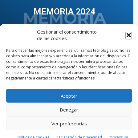
MEMORIA 2024
Gestionar el consentimiento
de las cookies
Para ofrecer las mejores experiencias, utilizamos tecnologías como las
cookies para almacenar y/o acceder a la información del dispositivo. El
consentimiento de estas tecnologías nos permitirá procesar datos
como el comportamiento de navegación o las identificaciones únicas
en este sitio. No consentir o retirar el consentimiento, puede afectar
negativamente a ciertas características y funciones.
Aceptar
VER TODAS LAS MEMORIAS
Denegar
Ver preferencias
© Copyright © 2023 AIIAOC - Asociación Territorial de
Ingenieros Industriales de Andalucía Occidental. Página
web diseñada por el Departamento de Comunicación de
Política de cookies
Declaración de privacidad
Impressum
AIIAOC.