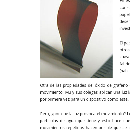
En es
const
papel
desem
inves
El pa
otro
suave
fabri
(habi
Otra de las propiedades del óxido de grafeno 
movimiento: Mu y sus colegas aplican una luz l
por primera vez para un dispositivo como este,
Pero, ¿por qué la luz provoca el movimiento? Los
partículas de agua que tiene y esto hace que 
movimientos repetidos hacen posible que se de