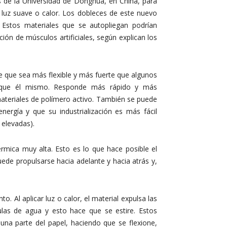
os de la Universidad de Donghua, en China, para
e luz suave o calor. Los dobleces de este nuevo
 Estos materiales que se autopliegan podrían
ión de músculos artificiales, según explican los
e que sea más flexible y más fuerte que algunos
s que él mismo. Responde más rápido y más
teriales de polímero activo. También se puede
ergía y que su industrialización es más fácil
 elevadas).
rmica muy alta. Esto es lo que hace posible el
ede propulsarse hacia adelante y hacia atrás y,
. Al aplicar luz o calor, el material expulsa las
culas de agua y esto hace que se estire. Estos
una parte del papel, haciendo que se flexione,