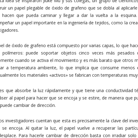
ta idea se inspiraron Jiuke Mu y sus colegas, un grupo de científic
ruir un papel plegable de óxido de grafeno que se dobla al aplicarl
 hacen que pueda caminar y llegar a dar la vuelta a la esquina.
peñar un papel importante en la ingeniería de tejidos, como la creac
tigadores.
pel de óxido de grafeno está compuesto por varias capas, lo que hac
s polímeros: puede soportar objetos cinco veces más pesado
mente cuando se activa el movimiento y es más barato que otros ma
car a temperatura ambiente, lo que implica que consume menos en
tualmente los materiales «activos» se fabrican con temperaturas muy
es que absorbe la luz rápidamente y que tiene una conductividad té
áser al papel para hacer que se encoja y se estire, de manera que pu
 puede cambiar de dirección.
 investigadores cuentan que esta es precisamente la clave del invento
se encoja. Al quitar la luz, el papel vuelve a recuperar las partí
splace. Para hacerle cambiar de dirección basta con irradiar solo 