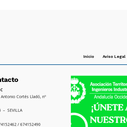
Inicio
Aviso Legal
ntacto
OC
. Antonio Cortés Lladó, nº
4 – SEVILLA
674152462 / 674152490