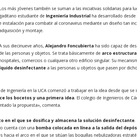
Los más jóvenes también se suman a las iniciativas solidarias para luc
gaditano estudiante de
Ingeniería Industrial
ha desarrollado desde 
e instalación para combatir al coronavirus mediante un diseño tan i
adquisición y montaje.
A sus diecinueve años,
Alejandro Foncubierta
ha sido capaz de desa
de las personas y objetos. Se trata básicamente de
arco estructura
hospitales, comercios o cualquiera otro edificio singular. Su mecan
líquido desinfectante
a las personas u objetos que pasen por dicho
de Ingeniería en la UCA comenzó a trabajar en la idea desde que se 
ce los bocetos y una primera idea
. El colegio de Ingenieros de 
entado la propuesta», comenta.
o en el que se dosifica y almacena la solución desinfectante
.
smo cuenta con una
bomba colocada en línea a la salida del depós
bles hacia el arco en el que se sitúan las boquillas nebulizadoras estr