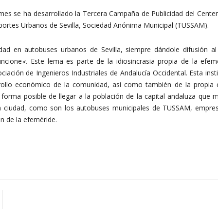
es se ha desarrollado la Tercera Campaña de Publicidad del Centenar
portes Urbanos de Sevilla, Sociedad Anónima Municipal (TUSSAM).
dad en autobuses urbanos de Sevilla, siempre dándole difusión al
uncione
«.
Este lema es parte de la idiosincrasia propia de la efem
ación de Ingenieros Industriales de Andalucía Occidental. Esta inst
rollo económico de la comunidad, así como también de la propia 
forma posible de llegar a la población de la capital andaluza que 
e la ciudad, como son los autobuses municipales de TUSSAM, empre
 de la efeméride.