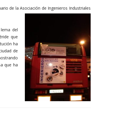
io de la Asociación de Ingenieros Industriales
 lema del
éride que
itución ha
ciudad de
mostrando
sa que ha