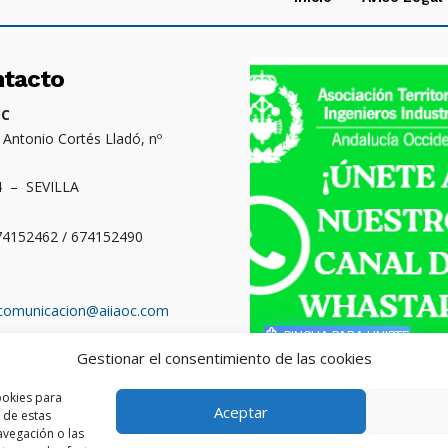
ntacto
OC
. Antonio Cortés Lladó, nº
4 – SEVILLA
674152462 / 674152490
comunicacion@aiiaoc.com
PINCHA PARA UNIRTE
Gestionar el consentimiento de las cookies
o territorial: Cádiz,
ba, Huelva y Sevilla
ookies para
Aceptar
 de estas
vegación o las