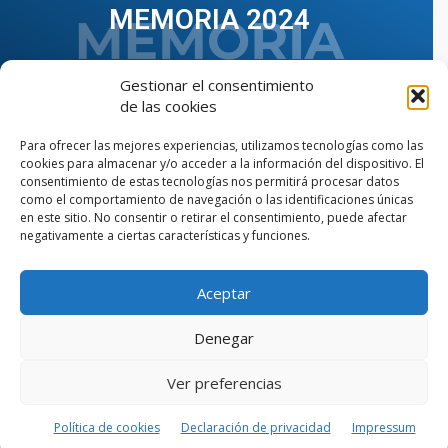
MEMORIA 2024
Gestionar el consentimiento
de las cookies
Para ofrecer las mejores experiencias, utilizamos tecnologías como las
cookies para almacenar y/o acceder a la información del dispositivo. El
consentimiento de estas tecnologías nos permitirá procesar datos
como el comportamiento de navegación o las identificaciones únicas
en este sitio. No consentir o retirar el consentimiento, puede afectar
negativamente a ciertas características y funciones.
Aceptar
VER TODAS LAS MEMORIAS
Denegar
Ver preferencias
© Copyright © 2023 AIIAOC - Asociación Territorial de
Ingenieros Industriales de Andalucía Occidental. Página
web diseñada por el Departamento de Comunicación de
Política de cookies
Declaración de privacidad
Impressum
AIIAOC.