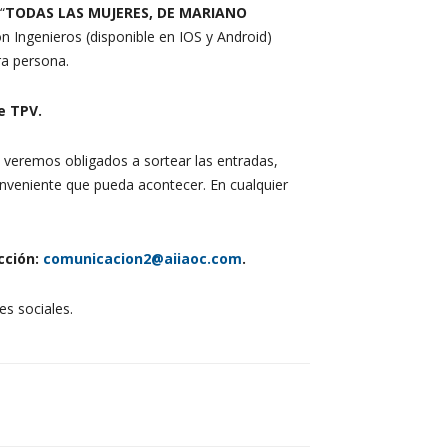
“
TODAS LAS MUJERES, DE MARIANO
ón Ingenieros (disponible en IOS y Android)
ra persona.
e TPV.
s veremos obligados a sortear las entradas,
onveniente que pueda acontecer. En cualquier
cción:
comunicacion2@aiiaoc.com
.
es sociales.