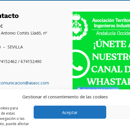
ntacto
OC
. Antonio Cortés Lladó, nº
4 – SEVILLA
674152462 / 674152490
comunicacion@aiiaoc.com
PINCHA PARA UNIRTE
Gestionar el consentimiento de las cookies
o territorial: Cádiz,
ba, Huelva y Sevilla
ookies para
Aceptar
 de estas
vegación o las
ento, puede afectar