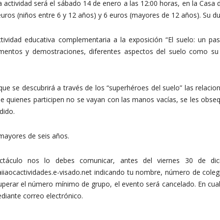
a actividad será el sábado 14 de enero a las 12:00 horas, en la Casa de
euros (niños entre 6 y 12 años) y 6 euros (mayores de 12 años). Su 
ctividad educativa complementaria a la exposición “El suelo: un pas
mentos y demostraciones, diferentes aspectos del suelo como su t
ue se descubrirá a través de los “superhéroes del suelo” las relacio
e quienes participen no se vayan con las manos vacías, se les obseq
dido.
 mayores de seis años.
ectáculo nos lo debes comunicar, antes del viernes 30 de dici
 aiiaocactividades.e-visado.net indicando tu nombre, número de cole
uperar el número mínimo de grupo, el evento será cancelado. En cual
diante correo electrónico.