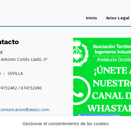
Inicio
Aviso Legal
ntacto
OC
. Antonio Cortés Lladó, nº
4 – SEVILLA
674152462 / 674152490
comunicacion@aiiaoc.com
PINCHA PARA UNIRTE
Gestionar el consentimiento de las cookies
o territorial: Cádiz,