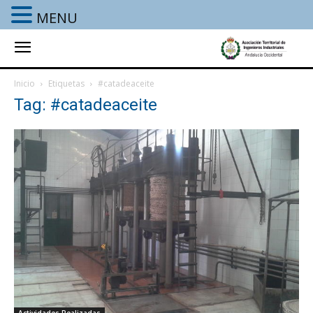
MENU
Inicio
Etiquetas
#catadeaceite
Tag: #catadeaceite