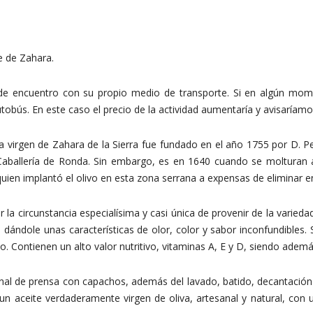
e de Zahara.
de encuentro con su propio medio de transporte. Si en algún mo
obús. En este caso el precio de la actividad aumentaría y avisaríamos e
iva virgen de Zahara de la Sierra fue fundado en el año 1755 por D. P
ballería de Ronda. Sin embargo, es en 1640 cuando se molturan a
ien implantó el olivo en esta zona serrana a expensas de eliminar en es
 la circunstancia especialísima y casi única de provenir de la varieda
, dándole unas características de olor, color y sabor inconfundibles.
Contienen un alto valor nutritivo, vitaminas A, E y D, siendo ademá
al de prensa con capachos, además del lavado, batido, decantación y
n aceite verdaderamente virgen de oliva, artesanal y natural, con 