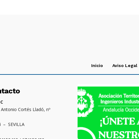
Inicio
Aviso Legal
ntacto
OC
. Antonio Cortés Lladó, nº
4 – SEVILLA