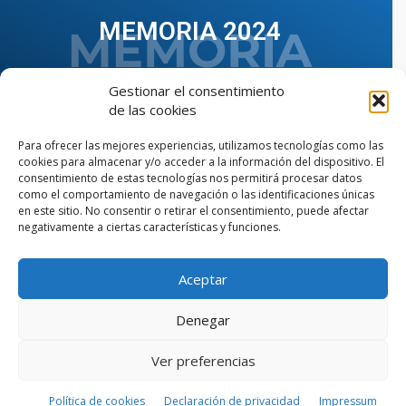
MEMORIA 2024
Gestionar el consentimiento
de las cookies
Para ofrecer las mejores experiencias, utilizamos tecnologías como las
cookies para almacenar y/o acceder a la información del dispositivo. El
consentimiento de estas tecnologías nos permitirá procesar datos
como el comportamiento de navegación o las identificaciones únicas
en este sitio. No consentir o retirar el consentimiento, puede afectar
negativamente a ciertas características y funciones.
Aceptar
VER TODAS LAS MEMORIAS
Denegar
Ver preferencias
© Copyright © 2023 AIIAOC - Asociación Territorial de
Ingenieros Industriales de Andalucía Occidental. Página
web diseñada por el Departamento de Comunicación de
Política de cookies
Declaración de privacidad
Impressum
AIIAOC.