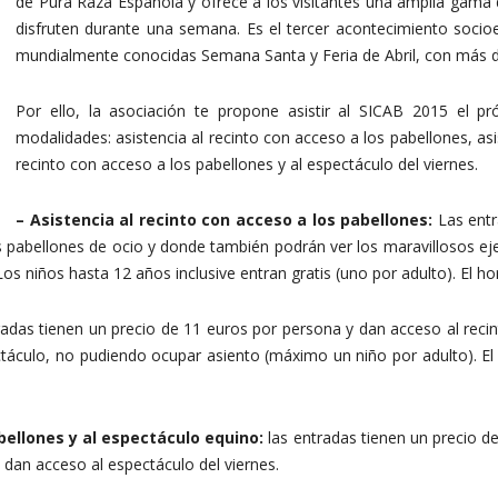
de Pura Raza Española y ofrece a los visitantes una amplia gama d
disfruten durante una semana. Es el tercer acontecimiento socio
mundialmente conocidas Semana Santa y Feria de Abril, con más de 
Por ello, la asociación te propone asistir al SICAB 2015 el p
modalidades: asistencia al recinto con acceso a los pabellones, asis
recinto con acceso a los pabellones y al espectáculo del viernes.
– Asistencia al recinto con acceso a los pabellones:
Las entr
ntos pabellones de ocio y donde también podrán ver los maravillosos 
s niños hasta 12 años inclusive entran gratis (uno por adulto). El hor
radas tienen un precio de 11 euros por persona y dan acceso al reci
ctáculo, no pudiendo ocupar asiento (máximo un niño por adulto). El
bellones y al espectáculo equino:
las entradas tienen un precio de
y dan acceso al espectáculo del viernes.