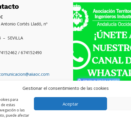
ntacto
OC
. Antonio Cortés Lladó, nº
4 – SEVILLA
674152462 / 674152490
comunicacion@aiiaoc.com
PINCHA PARA UNIRTE
Gestionar el consentimiento de las cookies
o territorial: Cádiz,
ba, Huelva y Sevilla
ookies para
Aceptar
 de estas
vegación o las
ento, puede afectar