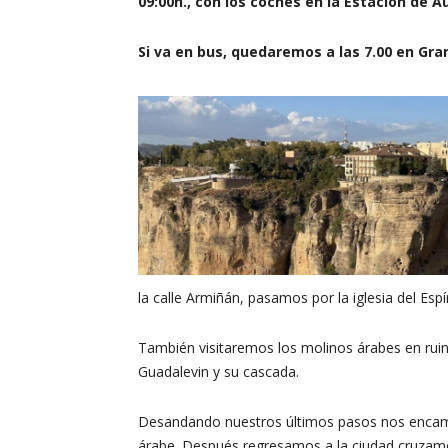
09:00h.,
con los coches en la Estacion de 
Si va en bus, quedaremos a las 7.00 en Gran
la calle Armiñán, pasamos por la iglesia del Esp
También visitaremos los molinos árabes en ruina
Guadalevin y su cascada.
Desandando nuestros últimos pasos nos encami
árabe. Después regresamos a la ciudad cruzamos 