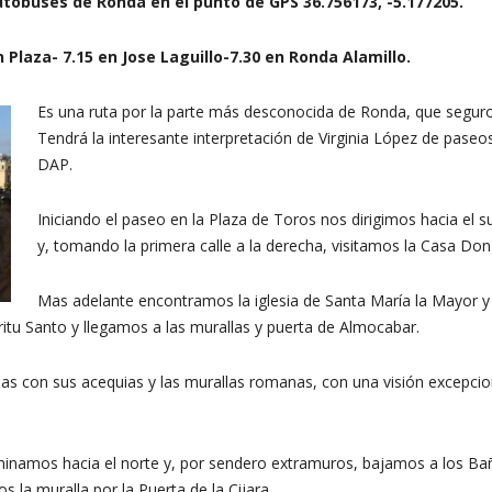
Autobuses de Ronda en el punto de
GPS
36.756173, -5.177205
.
 Plaza- 7.15 en Jose Laguillo-7.30 en Ronda Alamillo.
Es una ruta por la parte más desconocida de Ronda, que seguro
Tendrá la interesante interpretación de Virginia López de pase
DAP.
Iniciando el paseo en la Plaza de Toros nos dirigimos hacia el s
y, tomando la primera calle a la derecha, visitamos la Casa Do
Mas adelante encontramos la iglesia de Santa María la Mayor y
íritu Santo y llegamos a las murallas y puerta de Almocabar.
s con sus acequias y las murallas romanas, con una visión excepciona
namos hacia el norte y, por sendero extramuros, bajamos a los Bañ
la muralla por la Puerta de la Cijara.