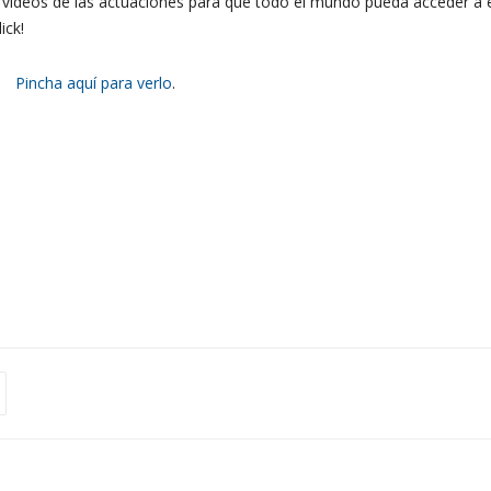
s vídeos de las actuaciones para que todo el mundo pueda acceder a e
ick!
Pincha aquí para verlo
.