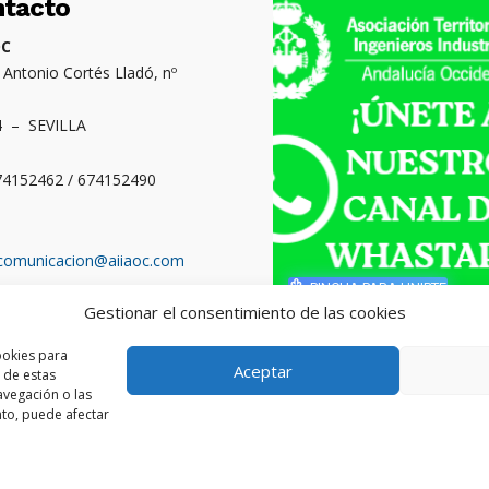
ntacto
OC
. Antonio Cortés Lladó, nº
4 – SEVILLA
674152462 / 674152490
comunicacion@aiiaoc.com
PINCHA PARA UNIRTE
Gestionar el consentimiento de las cookies
o territorial: Cádiz,
ba, Huelva y Sevilla
ookies para
Aceptar
 de estas
vegación o las
ento, puede afectar
l de Ingenieros Industriales de Andalucía Occidental. Página w