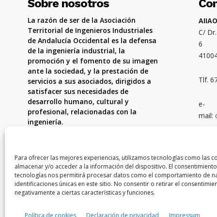
Sobre nosotros
Co
La razón de ser de la Asociación
AIIA
Territorial de Ingenieros Industriales
C/ Dr
de Andalucía Occidental es la defensa
6
de la ingeniería industrial, la
4100
promoción y el fomento de su imagen
ante la sociedad, y la prestación de
Tlf. 
servicios a sus asociados, dirigidos a
satisfacer sus necesidades de
desarrollo humano, cultural y
e-
profesional, relacionadas con la
mail:
ingeniería.
Ámbit
Córdo
Para ofrecer las mejores experiencias, utilizamos tecnologías como las c
almacenar y/o acceder a la información del dispositivo. El consentimiento
tecnologías nos permitirá procesar datos como el comportamiento de na
identificaciones únicas en este sitio. No consentir o retirar el consentimi
negativamente a ciertas características y funciones.
© Copyright © 2023 AIIAOC - Asociación Territoria
Política de cookies
Declaración de privacidad
Impressum