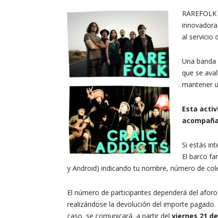
RAREFOLK l
innovadora.
al servicio d
Una banda c
que se aval
mantener un
Esta activ
acompaña
Si estás in
El barco fa
y Android) indicando tu nombre, número de cole
El número de participantes dependerá del aforo
realizándose la devolución del importe pagado.
caso, se comunicará, a partir del
viernes 21
de