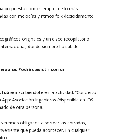
na propuesta como siempre, de lo más
ladas con melodías y ritmos folk decididamente
gráficos originales y un disco recopilatorio,
 internacional, donde siempre ha sabido
persona.
Podrás asistir con un
ctubre
inscribiéndote en la actividad: “Concierto
a App: Asociación Ingenieros (disponible en IOS
ñado de otra persona.
s veremos obligados a sortear las entradas,
onveniente que pueda acontecer. En cualquier
ico.