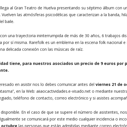
lega al Gran Teatro de Huelva presentando su séptimo álbum con u
 Vuelven las atmósferas psicodélicas que caracterizan a la banda, hi
el baile.
on una trayectoria ininterrumpida de más de 30 años, 6 trabajos disco
a por sí misma. Rarefolk es un emblema en la escena folk nacional e
a delicada conexión con las músicas de raíz.
idad tiene, para nuestros asociados un precio de 9
euros por 
nte.
teresado en asistir nos lo debes comunicar antes del
viernes 21
de o
ntasma”, en la Web: aiiaocactividades.e-visado.net o mediante nuestr
giado, teléfono de contacto, correo electrónico y si asistes acompa
 disponible. En el caso de que se supere el número de asistentes, no
 Igualmente se comunicará por este medio cualquier incidencia o inc
 octubre
las personas que están admitidas mediante correo electrón