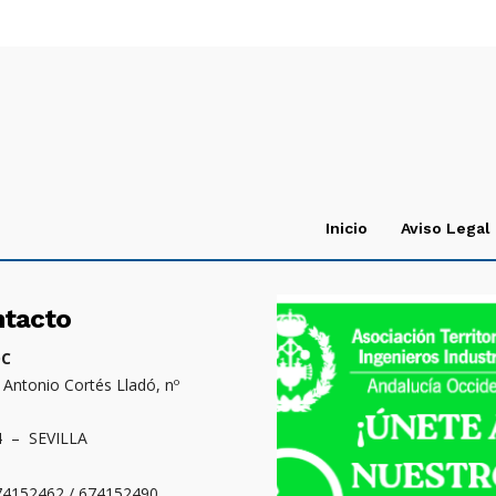
Inicio
Aviso Legal
ntacto
OC
. Antonio Cortés Lladó, nº
4 – SEVILLA
674152462 / 674152490