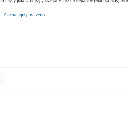
n Lavi y Júlia Ortínez) y «Mejor Actriz de Reparto» (Muntsa Rius) en 
Pincha aquí para verlo
.