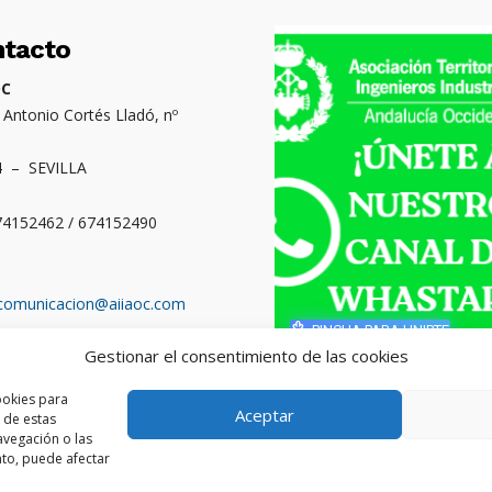
ntacto
OC
. Antonio Cortés Lladó, nº
4 – SEVILLA
674152462 / 674152490
comunicacion@aiiaoc.com
PINCHA PARA UNIRTE
Gestionar el consentimiento de las cookies
o territorial: Cádiz,
ba, Huelva y Sevilla
ookies para
Aceptar
 de estas
vegación o las
ento, puede afectar