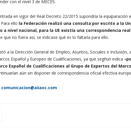
onder con el nivel 3 de MECES.
entrada en vigor del Real Decreto 22/2015 supondría la equiparación efe
 Para ello
la Federación realizó una consulta por escrito a la U
a nivel nacional, para la UE existía una correspondencia real 
 que no fuera así, se indicase qué es lo faltaría para ello.
stó a la Dirección General de Empleo, Asuntos, Sociales e Inclusión,
arcos Español y Europeo de Cualificaciones, ya que segñun indica «
po
rco Español de Cualificaciones al Grupo de Expertos del Marc
continuarían aún sin disponer de correspondencia oficial efectiva euro
comunicacion@aiiaoc.com