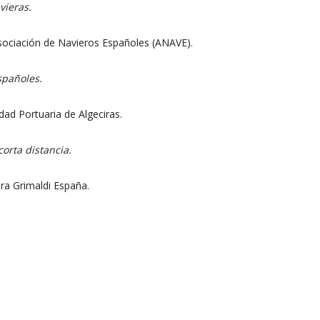
vieras.
sociación de Navieros Españoles (ANAVE).
spañoles.
idad Portuaria de Algeciras.
orta distancia.
era Grimaldi España.