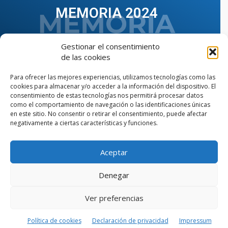
MEMORIA 2024
Gestionar el consentimiento
de las cookies
Para ofrecer las mejores experiencias, utilizamos tecnologías como las
cookies para almacenar y/o acceder a la información del dispositivo. El
consentimiento de estas tecnologías nos permitirá procesar datos
como el comportamiento de navegación o las identificaciones únicas
en este sitio. No consentir o retirar el consentimiento, puede afectar
negativamente a ciertas características y funciones.
Aceptar
VER TODAS LAS MEMORIAS
Denegar
Ver preferencias
© Copyright © 2023 AIIAOC - Asociación Territorial de
Ingenieros Industriales de Andalucía Occidental. Página
web diseñada por el Departamento de Comunicación de
Política de cookies
Declaración de privacidad
Impressum
AIIAOC.