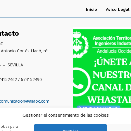
Inicio
Aviso Legal
ntacto
OC
. Antonio Cortés Lladó, nº
4 – SEVILLA
674152462 / 674152490
comunicacion@aiiaoc.com
PINCHA PARA UNIRTE
Gestionar el consentimiento de las cookies
o territorial: Cádiz,
ba, Huelva y Sevilla
ookies para
Aceptar