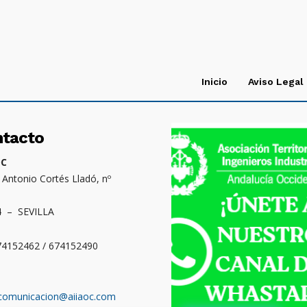
Inicio
Aviso Legal
ntacto
OC
. Antonio Cortés Lladó, nº
4 – SEVILLA
674152462 / 674152490
comunicacion@aiiaoc.com