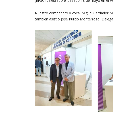
(EPSC) celebrado el pasado 18 de mayo en el Au
Nuestro compañero y vocal Miguel Cardador Mans
también asistió José Pulido Monterroso, Deleg