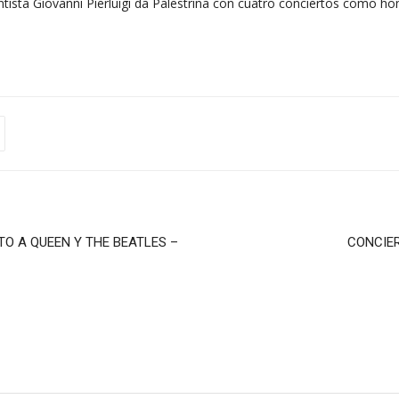
tista Giovanni Pierluigi da Palestrina con cuatro conciertos como h
TO A QUEEN Y THE BEATLES –
CONCIER