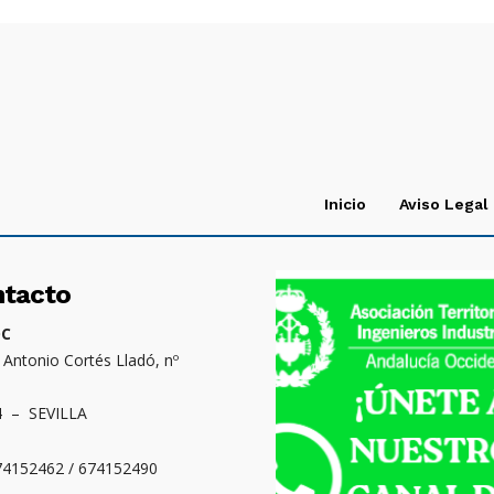
Inicio
Aviso Legal
ntacto
OC
. Antonio Cortés Lladó, nº
4 – SEVILLA
674152462 / 674152490