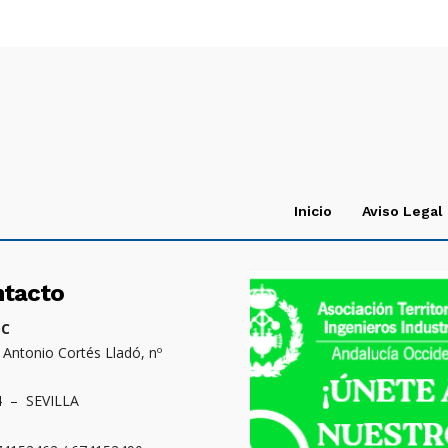
Inicio
Aviso Legal
ntacto
OC
. Antonio Cortés Lladó, nº
4 – SEVILLA