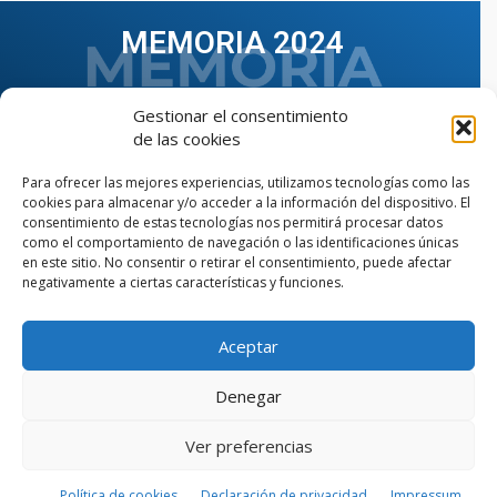
MEMORIA 2024
Gestionar el consentimiento
de las cookies
Para ofrecer las mejores experiencias, utilizamos tecnologías como las
cookies para almacenar y/o acceder a la información del dispositivo. El
consentimiento de estas tecnologías nos permitirá procesar datos
como el comportamiento de navegación o las identificaciones únicas
en este sitio. No consentir o retirar el consentimiento, puede afectar
negativamente a ciertas características y funciones.
Aceptar
VER TODAS LAS MEMORIAS
Denegar
Ver preferencias
© Copyright © 2023 AIIAOC - Asociación Territorial de
Ingenieros Industriales de Andalucía Occidental. Página
web diseñada por el Departamento de Comunicación de
Política de cookies
Declaración de privacidad
Impressum
AIIAOC.