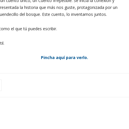
n cuento único, un Cuento Irrepetible. Se inicia la conexión y
resentada la historia que más nos guste, protagonizada por un
uendecillo del bosque. Este cuento, lo inventamos juntos.
como el que tú puedes escribir.
il.
Pincha aquí para verlo.