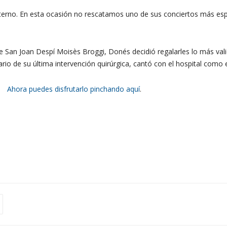
erno. En esta ocasión no rescatamos uno de sus conciertos más espe
e San Joan Despí Moisès Broggi, Donés decidió regalarles lo más valio
io de su última intervención quirúrgica, cantó con el hospital como e
Ahora puedes disfrutarlo pinchando aquí
.