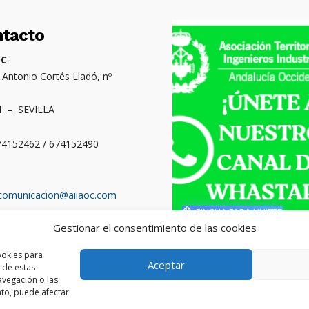
ntacto
OC
. Antonio Cortés Lladó, nº
4 – SEVILLA
674152462 / 674152490
comunicacion@aiiaoc.com
PINCHA PARA UNIRTE
Gestionar el consentimiento de las cookies
o territorial: Cádiz,
ba, Huelva y Sevilla
ookies para
Aceptar
 de estas
vegación o las
ento, puede afectar