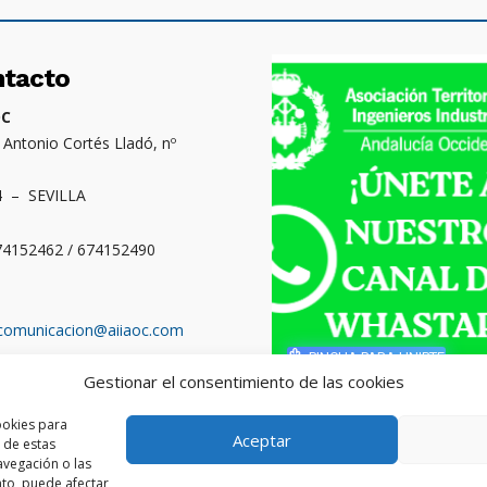
ntacto
OC
. Antonio Cortés Lladó, nº
4 – SEVILLA
674152462 / 674152490
comunicacion@aiiaoc.com
PINCHA PARA UNIRTE
Gestionar el consentimiento de las cookies
o territorial: Cádiz,
ba, Huelva y Sevilla
ookies para
Aceptar
 de estas
vegación o las
ento, puede afectar