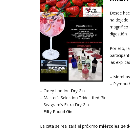
Desde hace
ha dejado 
magnífico 
digestión.
Por ello, 
participan
las explic
– Mombasa
– Plymout
– Oxley London Dry Gin
– Master’s Selection Tridestilled Gin
– Seagram’s Extra Dry Gin
– Fifty Pound Gin
La cata se realizará el próximo
miércoles 24 de