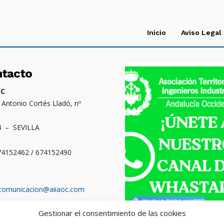
Inicio
Aviso Legal
ntacto
OC
. Antonio Cortés Lladó, nº
4 – SEVILLA
674152462 / 674152490
comunicacion@aiiaoc.com
PINCHA PARA UNIRTE
Gestionar el consentimiento de las cookies
o territorial: Cádiz,