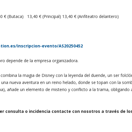
0 € (Butaca) 13,40 € (Principal) 13,40 € (Anfiteatro delantero)
stion.es/inscripcion-evento/AS20250452
aforo depende de la empresa organizadora.
 combina la magia de Disney con la leyenda del duende, un ser folclór
a una nueva aventura en un reino helado, donde se topan con la som
a), añade un elemento de misterio y conflicto a la trama, obligando a 
r consulta o incidencia contacte con nosotros a través de lo