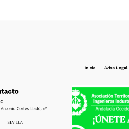
Inicio
Aviso Legal
ntacto
OC
. Antonio Cortés Lladó, nº
4 – SEVILLA