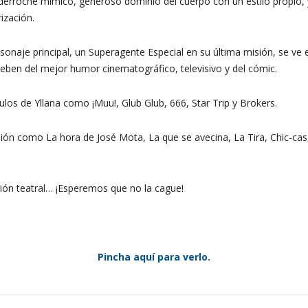
derroche mímico, generoso dominio del cuerpo con un estilo propio, y
ización.
rsonaje principal, un Superagente Especial en su última misión, se ve
eben del mejor humor cinematográfico, televisivo y del cómic.
los de Yllana como ¡Muu!, Glub Glub, 666, Star Trip y Brokers.
sión como La hora de José Mota, La que se avecina, La Tira, Chic-cas
ión teatral… ¡Esperemos que no la cague!
Pincha aquí para verlo.