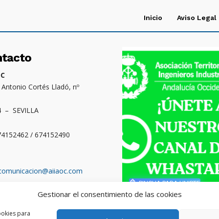
Inicio
Aviso Legal
ntacto
OC
. Antonio Cortés Lladó, nº
4 – SEVILLA
674152462 / 674152490
comunicacion@aiiaoc.com
PINCHA PARA UNIRTE
Gestionar el consentimiento de las cookies
o territorial: Cádiz,
ba, Huelva y Sevilla
ookies para