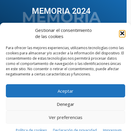
MEMORIA 2024
Gestionar el consentimiento
de las cookies
Para ofrecer las mejores experiencias, utilizamos tecnologías como las
cookies para almacenar y/o acceder a la información del dispositivo. El
consentimiento de estas tecnologías nos permitirá procesar datos
como el comportamiento de navegación o las identificaciones únicas
en este sitio. No consentir o retirar el consentimiento, puede afectar
negativamente a ciertas características y funciones.
Aceptar
VER TODAS LAS MEMORIAS
Denegar
Ver preferencias
© Copyright © 2023 AIIAOC - Asociación Territorial de
Ingenieros Industriales de Andalucía Occidental. Página
web diseñada por el Departamento de Comunicación de
Política de cookies
Declaración de privacidad
Impressum
AIIAOC.