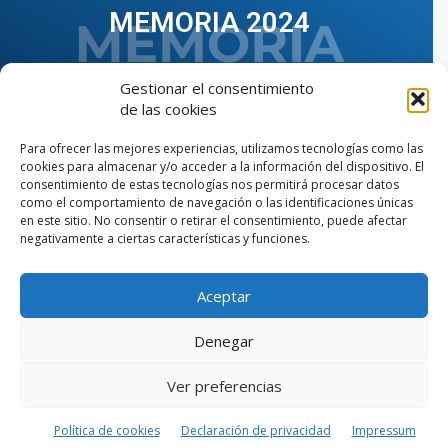
MEMORIA 2024
Gestionar el consentimiento
de las cookies
Para ofrecer las mejores experiencias, utilizamos tecnologías como las
cookies para almacenar y/o acceder a la información del dispositivo. El
consentimiento de estas tecnologías nos permitirá procesar datos
como el comportamiento de navegación o las identificaciones únicas
en este sitio. No consentir o retirar el consentimiento, puede afectar
negativamente a ciertas características y funciones.
Aceptar
VER TODAS LAS MEMORIAS
Denegar
Ver preferencias
© Copyright © 2023 AIIAOC - Asociación Territorial de
Ingenieros Industriales de Andalucía Occidental. Página
web diseñada por el Departamento de Comunicación de
Política de cookies
Declaración de privacidad
Impressum
AIIAOC.