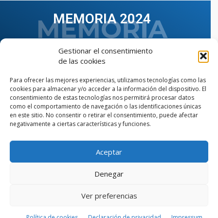
MEMORIA 2024
Gestionar el consentimiento
de las cookies
Para ofrecer las mejores experiencias, utilizamos tecnologías como las
cookies para almacenar y/o acceder a la información del dispositivo. El
consentimiento de estas tecnologías nos permitirá procesar datos
como el comportamiento de navegación o las identificaciones únicas
en este sitio. No consentir o retirar el consentimiento, puede afectar
negativamente a ciertas características y funciones.
Aceptar
VER TODAS LAS MEMORIAS
Denegar
Ver preferencias
© Copyright © 2023 AIIAOC - Asociación Territorial de
Ingenieros Industriales de Andalucía Occidental. Página
web diseñada por el Departamento de Comunicación de
Política de cookies
Declaración de privacidad
Impressum
AIIAOC.