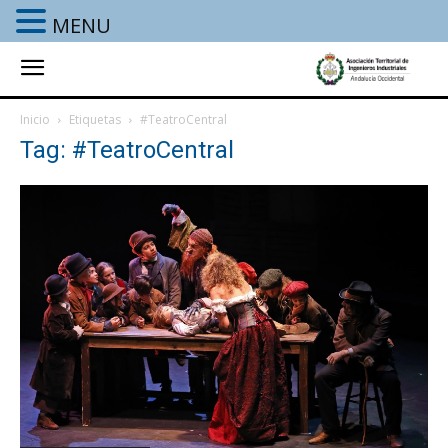
MENU
Inicio
Etiquetas
#TeatroCentral
Tag: #TeatroCentral