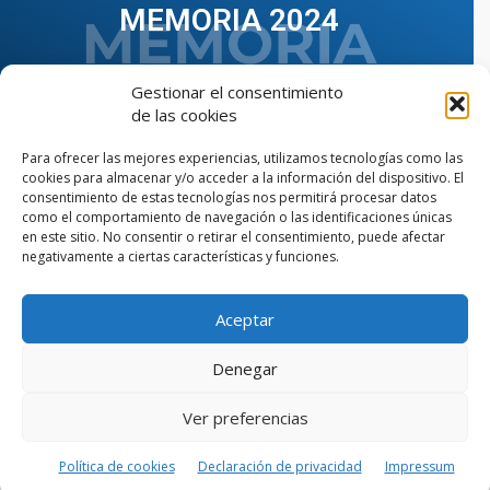
MEMORIA 2024
Gestionar el consentimiento
de las cookies
Para ofrecer las mejores experiencias, utilizamos tecnologías como las
cookies para almacenar y/o acceder a la información del dispositivo. El
consentimiento de estas tecnologías nos permitirá procesar datos
como el comportamiento de navegación o las identificaciones únicas
en este sitio. No consentir o retirar el consentimiento, puede afectar
negativamente a ciertas características y funciones.
Aceptar
VER TODAS LAS MEMORIAS
Denegar
Ver preferencias
© Copyright © 2023 AIIAOC - Asociación Territorial de
Ingenieros Industriales de Andalucía Occidental. Página
web diseñada por el Departamento de Comunicación de
Política de cookies
Declaración de privacidad
Impressum
AIIAOC.