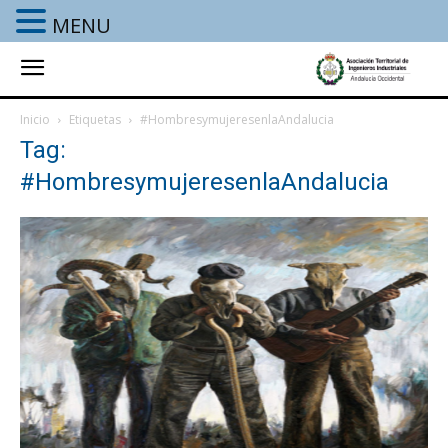
MENU
Inicio
Etiquetas
#HombresymujeresenlaAndalucia
Tag:
#HombresymujeresenlaAndalucia