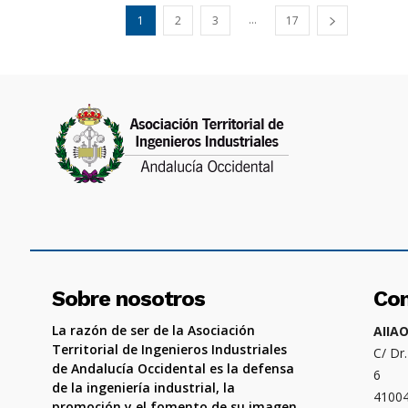
...
1
2
3
17
Sobre nosotros
Co
La razón de ser de la Asociación
AIIA
Territorial de Ingenieros Industriales
C/ Dr
de Andalucía Occidental es la defensa
6
de la ingeniería industrial, la
4100
promoción y el fomento de su imagen