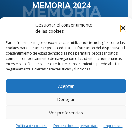
MEMORIA 2024
Gestionar el consentimiento
de las cookies
Para ofrecer las mejores experiencias, utilizamos tecnologías como las
cookies para almacenar y/o acceder a la información del dispositivo. El
consentimiento de estas tecnologías nos permitirá procesar datos
como el comportamiento de navegación o las identificaciones únicas
en este sitio. No consentir o retirar el consentimiento, puede afectar
negativamente a ciertas características y funciones.
Aceptar
VER TODAS LAS MEMORIAS
Denegar
Ver preferencias
© Copyright © 2023 AIIAOC - Asociación Territorial de
Ingenieros Industriales de Andalucía Occidental. Página
web diseñada por el Departamento de Comunicación de
Política de cookies
Declaración de privacidad
Impressum
AIIAOC.