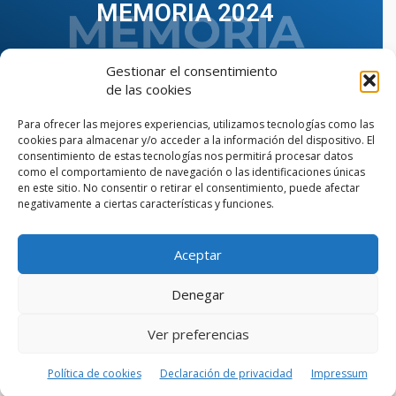
MEMORIA 2024
Gestionar el consentimiento
de las cookies
Para ofrecer las mejores experiencias, utilizamos tecnologías como las
cookies para almacenar y/o acceder a la información del dispositivo. El
consentimiento de estas tecnologías nos permitirá procesar datos
como el comportamiento de navegación o las identificaciones únicas
en este sitio. No consentir o retirar el consentimiento, puede afectar
negativamente a ciertas características y funciones.
Aceptar
VER TODAS LAS MEMORIAS
Denegar
Ver preferencias
© Copyright © 2023 AIIAOC - Asociación Territorial de
Ingenieros Industriales de Andalucía Occidental. Página
web diseñada por el Departamento de Comunicación de
Política de cookies
Declaración de privacidad
Impressum
AIIAOC.