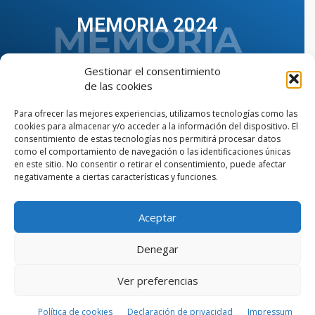
MEMORIA 2024
Gestionar el consentimiento
de las cookies
Para ofrecer las mejores experiencias, utilizamos tecnologías como las
cookies para almacenar y/o acceder a la información del dispositivo. El
consentimiento de estas tecnologías nos permitirá procesar datos
como el comportamiento de navegación o las identificaciones únicas
en este sitio. No consentir o retirar el consentimiento, puede afectar
negativamente a ciertas características y funciones.
Aceptar
VER TODAS LAS MEMORIAS
Denegar
Ver preferencias
© Copyright © 2023 AIIAOC - Asociación Territorial de
Ingenieros Industriales de Andalucía Occidental. Página
web diseñada por el Departamento de Comunicación de
Política de cookies
Declaración de privacidad
Impressum
AIIAOC.